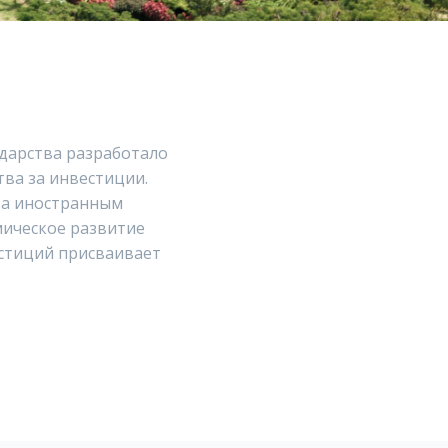
ударства разработало
ва за инвестиции.
ва иностранным
мическое развитие
естиций присваивает