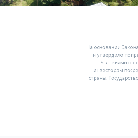
На основании Закона
и утвердило попр
Условиями про
инвесторам посре
страны. Государств