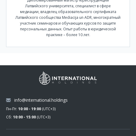
Дипломированный магистр юриспруденции
Латвийского университета, специалист в сфере
медиации, владелец образовательного сертификата
Латвийского сообщества Mediacija un ADR, многократный
участник семинаров и обучающих курсов по защите
персональных данных. Опыт работы в юридической
практике – более 10 лет.
info@international.holdings
Пн-Пт:
10:00 - 19:00
(UTC+3)
Сб:
10:00 - 15:00
(UTC+3)