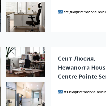
antigua@international.hold
Сент-Люсия,
Hewanorra House
Centre Pointe Se
st.lucia@international.holdi