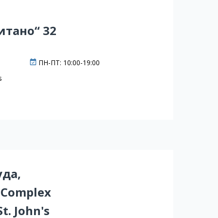
итано“ 32
ПН-ПТ: 10:00-19:00
s
уда,
s Complex
St. John's