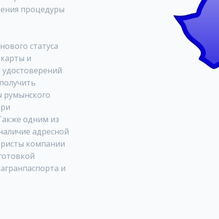
дения процедуры
нового статуса
-карты и
я удостоверений
 получить
ы румынского
при
Также одним из
 наличие адресной
Юристы компании
дготовкой
загранпаспорта и