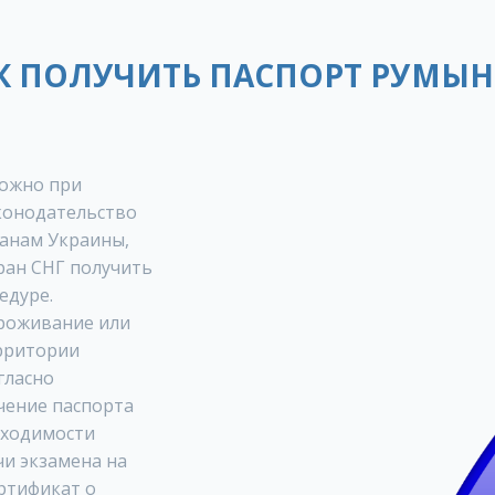
К ПОЛУЧИТЬ ПАСПОРТ РУМЫ
ожно при
аконодательство
данам Украины,
тран СНГ получить
едуре.
роживание или
рритории
гласно
чение паспорта
бходимости
чи экзамена на
ртификат о